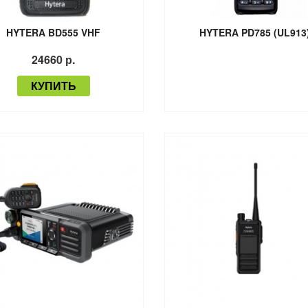
HYTERA BD555 VHF
HYTERA PD785 (UL913
24660 р.
КУПИТЬ