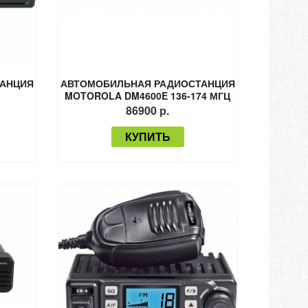
ТАНЦИЯ
АВТОМОБИЛЬНАЯ РАДИОСТАНЦИЯ
MOTOROLA DM4600E 136-174 МГЦ
45 ВТ
86900 р.
КУПИТЬ